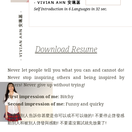
- VIVIAN AHN 安珮菡
Self Introduction in 6 Languages in 32 sec.
- VIVIAN AHN 安珮菡 -
Download Resume
Never let people tell you what you can and cannot do!
Never stop inspiring others and being inspired by
others! Never give up without trying!
First impression of me:
Bitchy
Second impression of me:
Funny and quirky
不要讓別人告訴你甚麼是你可以或不可以做的! 不要停止啓發感
動別人和被別人啓發與感動! 不要還沒嘗試就先放棄了!