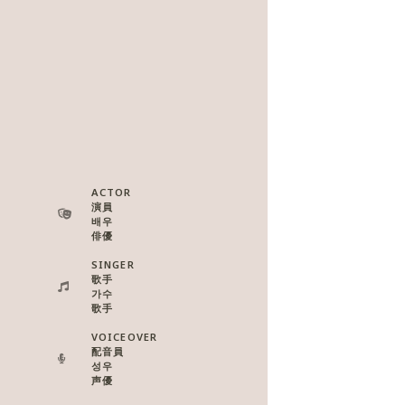
ACTOR
演員
배우
俳優
SINGER
歌手
가수
歌手
VOICEOVER
配音員
성우
声優