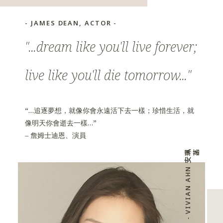
- JAMES DEAN, ACTOR -
"...dream like you'll live forever;
live like you'll die tomorrow..."
“…追逐夢想，就像你會永遠活下去一樣；珍惜生活，就
像明天你會逝去一樣…”
– 詹姆士迪恩、演員
-
V
I
V
I
A
N
A
H
N
安
珮菡