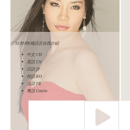
32秒用6種語言自我介紹
中文 CH
英語 EN
日語 JP
韓語 KO
法語 FR
粵語 Canto